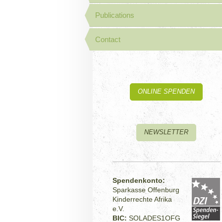
Publications
Contact
ONLINE SPENDEN
NEWSLETTER
Spendenkonto:
Sparkasse Offenburg
Kinderrechte Afrika
e.V.
BIC:
SOLADES1OFG