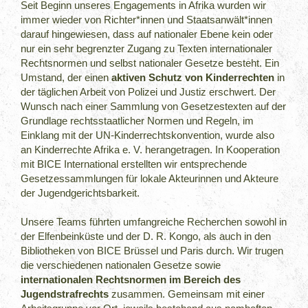
Seit Beginn unseres Engagements in Afrika wurden wir
immer wieder von Richter*innen und Staatsanwält*innen
darauf hingewiesen, dass auf nationaler Ebene kein oder
nur ein sehr begrenzter Zugang zu Texten internationaler
Rechtsnormen und selbst nationaler Gesetze besteht. Ein
Umstand, der einen
aktiven Schutz von Kinderrechten
in
der täglichen Arbeit von Polizei und Justiz erschwert. Der
Wunsch nach einer Sammlung von Gesetzestexten auf der
Grundlage rechtsstaatlicher Normen und Regeln, im
Einklang mit der UN-Kinderrechtskonvention, wurde also
an Kinderrechte Afrika e. V. herangetragen. In Kooperation
mit BICE International erstellten wir entsprechende
Gesetzessammlungen für lokale Akteurinnen und Akteure
der Jugendgerichtsbarkeit.
Unsere Teams führten umfangreiche Recherchen sowohl in
der Elfenbeinküste und der D. R. Kongo, als auch in den
Bibliotheken von BICE Brüssel und Paris durch. Wir trugen
die verschiedenen nationalen Gesetze sowie
internationalen Rechtsnormen im Bereich des
Jugendstrafrechts
zusammen. Gemeinsam mit einer