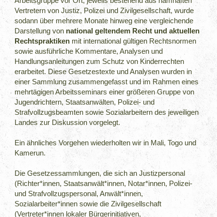
Arbeitsgruppe vor Ort, jeweils bestehend aus namhaften
Vertretern von Justiz, Polizei und Zivilgesellschaft, wurde
sodann über mehrere Monate hinweg eine vergleichende
Darstellung von
national geltendem Recht und aktuellen
Rechtspraktiken
mit international gültigen Rechtsnormen
sowie ausführliche Kommentare, Analysen und
Handlungsanleitungen zum Schutz von Kinderrechten
erarbeitet. Diese Gesetzestexte und Analysen wurden in
einer Sammlung zusammengefasst und im Rahmen eines
mehrtägigen Arbeitsseminars einer größeren Gruppe von
Jugendrichtern, Staatsanwälten, Polizei- und
Strafvollzugsbeamten sowie Sozialarbeitern des jeweiligen
Landes zur Diskussion vorgelegt.
Ein ähnliches Vorgehen wiederholten wir in Mali, Togo und
Kamerun.
Die Gesetzessammlungen, die sich an Justizpersonal
(Richter*innen, Staatsanwält*innen, Notar*innen, Polizei-
und Strafvollzugspersonal, Anwält*innen,
Sozialarbeiter*innen sowie die Zivilgesellschaft
(Vertreter*innen lokaler Bürgerinitiativen,