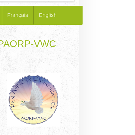
Français
English
a: PAORP-VWC