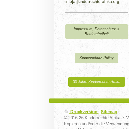
info[at]kinderrechte-afrika.org
Impressum, Datenschutz &
Barrierefreiheit
Kindesschutz-Policy
30 Jahre Kinderrechte Afrika
Druckversion
|
Sitemap
© 2016-26 Kinderrechte Afrika e. V.
Kopieren und/oder die Verwendung 