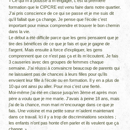
Ce qui m’a poussé à m’engager, c’est la première
«
formation que le CIPCRE est venu faire dans notre quartier.
J’ai pris conscience de ce qui se passe et je me suis dit
qu’il fallait que ça change. Je pense que l’école c’est
important pour mieux comprendre et trouver le bon chemin
dans la vie.
Le début a été difficile parce que les gens pensaient que je
tire des bénéfices de ce que je fais et que je gagne de
l’argent. Mais ensuite à force d’expliquer, les gens
comprennent que ce n’est pas ça et ils m’écoutent. Je fais
3 causeries avec des groupes de femmes chaque
semaine. J’ai réussi à convaincre beaucoup de parents qui
ne laissaient pas de chances à leurs filles pour qu’ils
envoient leur fille à l’école ou en formation. Il y en a plus de
10 qui ont ainsi pu aller. Pour moi c’est une fierté.
Moi-même j’ai été en classe jusqu’en 3ème et après mon
père a voulu que je me marie. J’avais à peine 18 ans, mais
j’ai de la chance, mon mari m’encourage dans ce que je
fais. Une voisine et ma petite sœur m’aident maintenant
dans ce travail. Ici il y a trop de discriminations sexistes ;
les enfants n’ont pas honte d’en parler et ils veulent que ça
change.
»