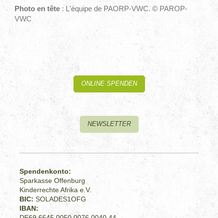
Photo en tête
: L'équipe de PAORP-VWC. © PAROP-
VWC
ONLINE SPENDEN
NEWSLETTER
Spendenkonto:
Sparkasse Offenburg
Kinderrechte Afrika e.V.
BIC:
SOLADES1OFG
IBAN:
DE69 6645 0050 0076 0040 44