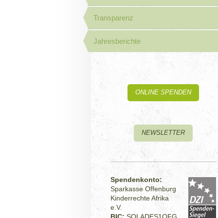
Transparenz
Jahresberichte
ONLINE SPENDEN
NEWSLETTER
Spendenkonto:
Sparkasse Offenburg
Kinderrechte Afrika
e.V.
BIC:
SOLADES1OFG