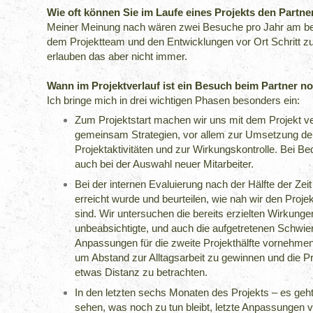
Wie oft können Sie im Laufe eines Projekts den Partn
Meiner Meinung nach wären zwei Besuche pro Jahr am bes
dem Projektteam und den Entwicklungen vor Ort Schritt zu h
erlauben das aber nicht immer.
Wann im Projektverlauf ist ein Besuch beim Partner n
Ich bringe mich in drei wichtigen Phasen besonders ein:
Zum Projektstart machen wir uns mit dem Projekt ve
gemeinsam Strategien, vor allem zur Umsetzung d
Projektaktivitäten und zur Wirkungskontrolle. Bei Be
auch bei der Auswahl neuer Mitarbeiter.
Bei der internen Evaluierung nach der Hälfte der Zeit 
erreicht wurde und beurteilen, wie nah wir den Proj
sind. Wir untersuchen die bereits erzielten Wirkunge
unbeabsichtigte, und auch die aufgetretenen Schwier
Anpassungen für die zweite Projekthälfte vornehmen. 
um Abstand zur Alltagsarbeit zu gewinnen und die P
etwas Distanz zu betrachten.
In den letzten sechs Monaten des Projekts – es ge
sehen, was noch zu tun bleibt, letzte Anpassungen