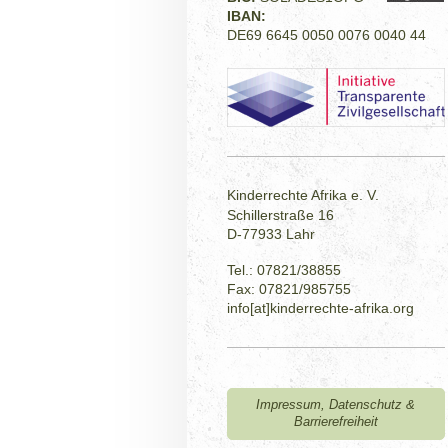
IBAN:
DE69 6645 0050 0076 0040 44
Kinderrechte Afrika e. V.
Schillerstraße 16
D-77933 Lahr
Tel.: 07821/38855
Fax: 07821/985755
info[at]kinderrechte-afrika.org
Impressum, Datenschutz &
Barrierefreiheit