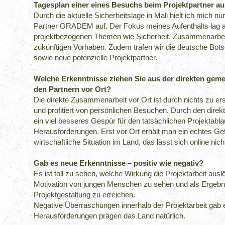
Tagesplan einer eines Besuchs beim Projektpartner a
Durch die aktuelle Sicherheitslage in Mali hielt ich mich 
Partner GRADEM auf. Der Fokus meines Aufenthalts lag a
projektbezogenen Themen wie Sicherheit, Zusammenarbei
zukünftigen Vorhaben. Zudem trafen wir die deutsche Bots
sowie neue potenzielle Projektpartner.
Welche Erkenntnisse ziehen Sie aus der direkten geme
den Partnern vor Ort?
Die direkte Zusammenarbeit vor Ort ist durch nichts zu ers
und profitiert von persönlichen Besuchen. Durch den di
ein viel besseres Gespür für den tatsächlichen Projektabla
Herausforderungen. Erst vor Ort erhält man ein echtes Gefü
wirtschaftliche Situation im Land, das lässt sich online nich
Gab es neue Erkenntnisse – positiv wie negativ?
Es ist toll zu sehen, welche Wirkung die Projektarbeit auslö
Motivation von jungen Menschen zu sehen und als Ergebni
Projektgestaltung zu erreichen.
Negative Überraschungen innerhalb der Projektarbeit gab es
Herausforderungen prägen das Land natürlich.