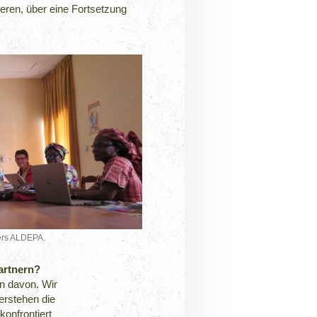
ren, über eine Fortsetzung
ners ALDEPA.
artnern?
en davon. Wir
erstehen die
onfrontiert