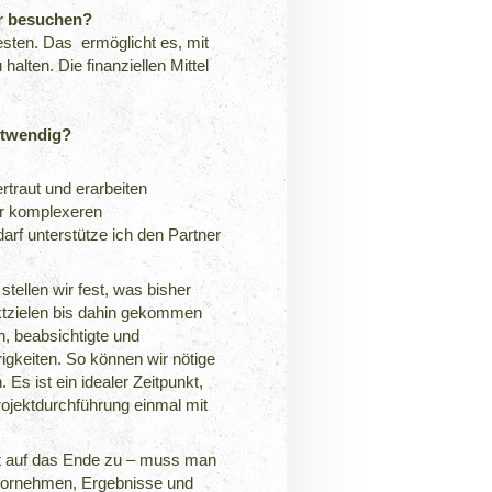
er besuchen?
ten. Das ermöglicht es, mit
alten. Die finanziellen Mittel
otwendig?
rtraut und erarbeiten
er komplexeren
darf unterstütze ich den Partner
stellen wir fest, was bisher
ektzielen bis dahin gekommen
n, beabsichtigte und
igkeiten. So können wir nötige
Es ist ein idealer Zeitpunkt,
rojektdurchführung
einmal mit
ht auf das Ende zu – muss man
 vornehmen, Ergebnisse und