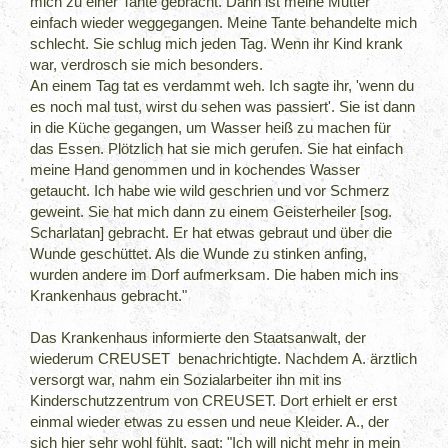
mich zu einer Tante gebracht. Dann ist meine Mutter
einfach wieder weggegangen. Meine Tante behandelte mich
schlecht. Sie schlug mich jeden Tag. Wenn ihr Kind krank
war, verdrosch sie mich besonders.
An einem Tag tat es verdammt weh. Ich sagte ihr, 'wenn du
es noch mal tust, wirst du sehen was passiert'. Sie ist dann
in die Küche gegangen, um Wasser heiß zu machen für
das Essen. Plötzlich hat sie mich gerufen. Sie hat einfach
meine Hand genommen und in kochendes Wasser
getaucht. Ich habe wie wild geschrien und vor Schmerz
geweint. Sie hat mich dann zu einem Geisterheiler [sog.
Scharlatan] gebracht. Er hat etwas gebraut und über die
Wunde geschüttet. Als die Wunde zu stinken anfing,
wurden andere im Dorf aufmerksam. Die haben mich ins
Krankenhaus gebracht."
Das Krankenhaus informierte den Staatsanwalt, der
wiederum CREUSET benachrichtigte. Nachdem A. ärztlich
versorgt war, nahm ein Sozialarbeiter ihn mit ins
Kinderschutzzentrum von CREUSET. Dort erhielt er erst
einmal wieder etwas zu essen und neue Kleider. A., der
sich hier sehr wohl fühlt, sagt: "Ich will nicht mehr in mein