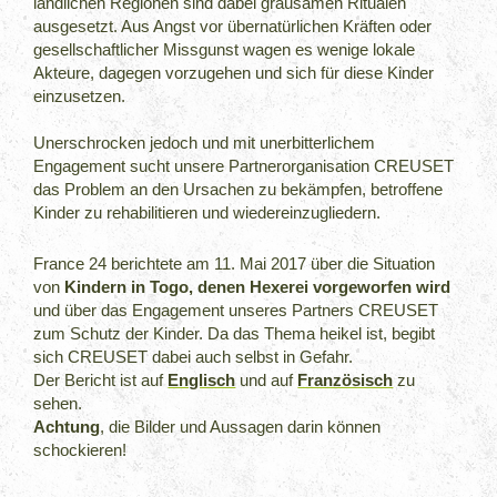
ländlichen Regionen sind dabei grausamen Ritualen
ausgesetzt. Aus Angst vor übernatürlichen Kräften oder
gesellschaftlicher Missgunst wagen es wenige lokale
Akteure, dagegen vorzugehen und sich für diese Kinder
einzusetzen.
Unerschrocken jedoch und mit unerbitterlichem
Engagement sucht unsere Partnerorganisation CREUSET
das Problem an den Ursachen zu bekämpfen, betroffene
Kinder zu rehabilitieren und wiedereinzugliedern.
France 24 berichtete am 11. Mai 2017 über die Situation
von
Kindern in Togo, denen Hexerei vorgeworfen wird
und über das Engagement unseres Partners CREUSET
zum Schutz der Kinder. Da das Thema heikel ist, begibt
sich CREUSET dabei auch selbst in Gefahr.
Der Bericht ist auf
Englisch
und auf
Französisch
zu
sehen.
Achtung
, die Bilder und Aussagen darin können
schockieren!